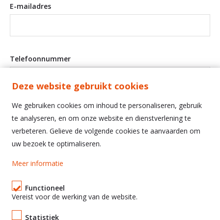
E-mailadres
Telefoonnummer
Deze website gebruikt cookies
We gebruiken cookies om inhoud te personaliseren, gebruik
Ik ben op de hoogte van het beleid
privacy
en ik
te analyseren, en om onze website en dienstverlening te
aanvaard
de algemene voorwaarden
verbeteren. Gelieve de volgende cookies te aanvaarden om
uw bezoek te optimaliseren.
Meer informatie
Functioneel
Diesterstraat 101 bus 1, 3980 Tessenderlo-
Vereist voor de werking van de website.
Ham
Tel.
013 690 690
Fax.013 690 691
Statistiek